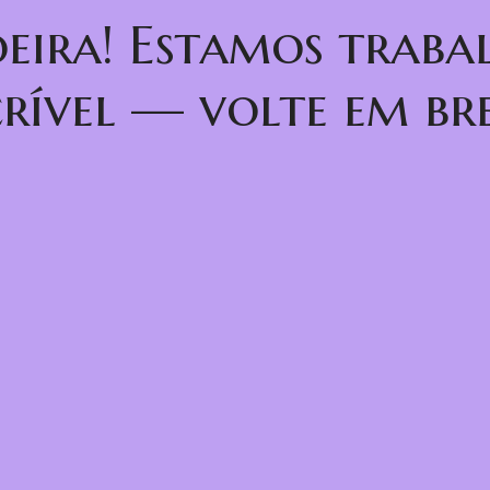
oeira! Estamos trab
crível — volte em bre