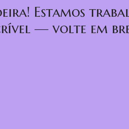
oeira! Estamos trab
crível — volte em bre