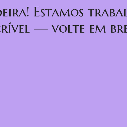
oeira! Estamos trab
crível — volte em bre