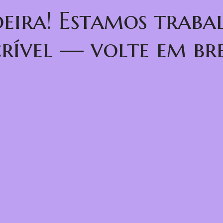
oeira! Estamos trab
crível — volte em bre