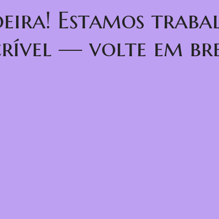
oeira! Estamos trab
crível — volte em bre