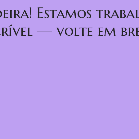
oeira! Estamos trab
crível — volte em bre