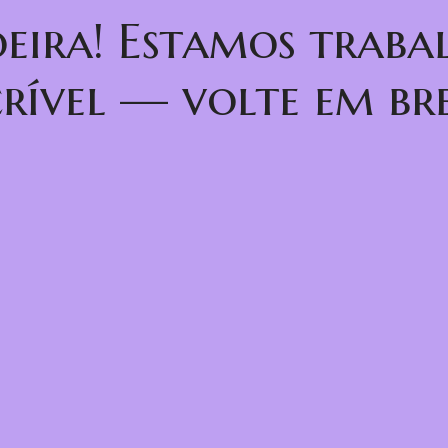
oeira! Estamos trab
crível — volte em bre