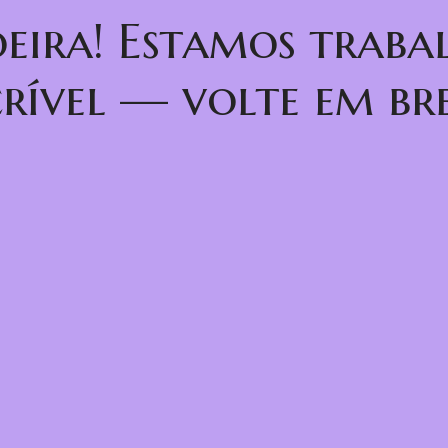
oeira! Estamos trab
crível — volte em bre