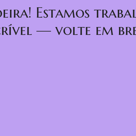
oeira! Estamos trab
crível — volte em bre