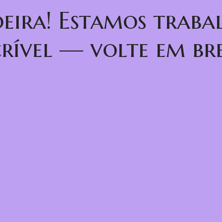
oeira! Estamos trab
crível — volte em bre