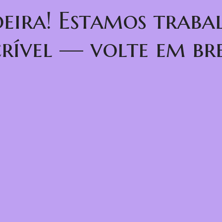
oeira! Estamos trab
crível — volte em bre