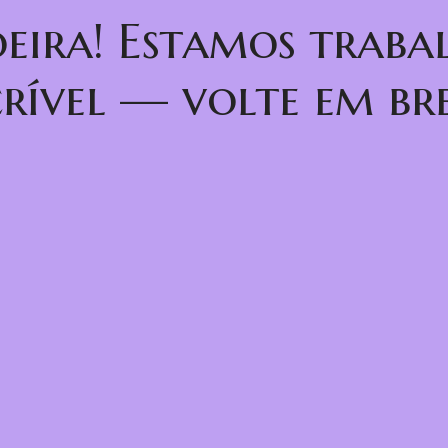
oeira! Estamos trab
crível — volte em bre