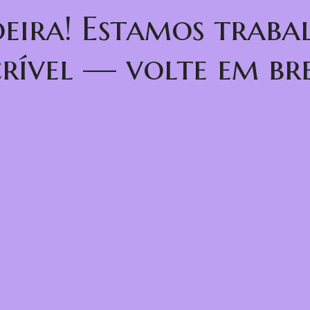
oeira! Estamos trab
crível — volte em bre