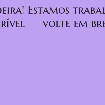
oeira! Estamos trab
crível — volte em bre