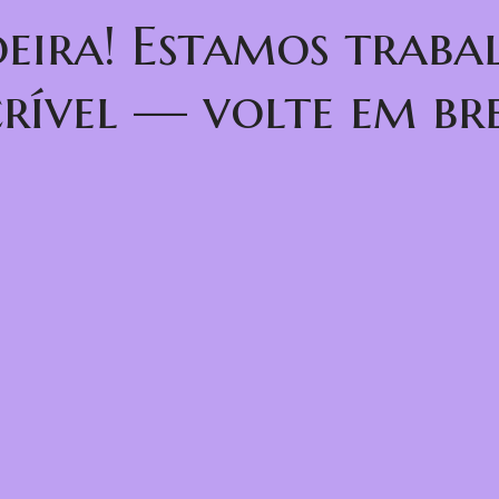
oeira! Estamos trab
crível — volte em bre