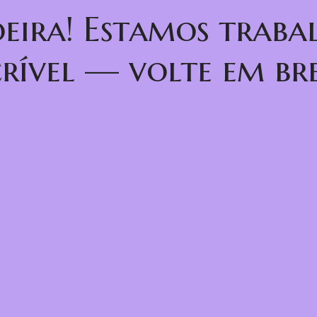
oeira! Estamos trab
crível — volte em bre