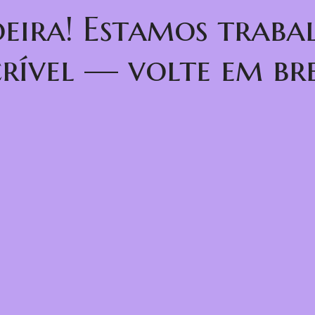
oeira! Estamos trab
crível — volte em bre