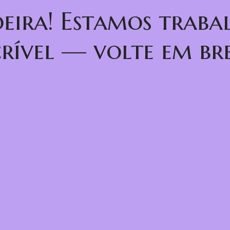
oeira! Estamos trab
crível — volte em bre